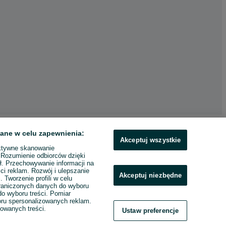
ane w celu zapewnienia:
Akceptuj wszystkie
ktywne skanowanie
. Rozumienie odbiorców dzięki
ł. Przechowywanie informacji na
ci reklam. Rozwój i ulepszanie
Akceptuj niezbędne
. Tworzenie profili w celu
raniczonych danych do wyboru
o wyboru treści. Pomiar
boru spersonalizowanych reklam.
zowanych treści.
Ustaw preferencje