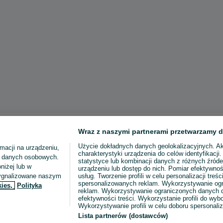
Wraz z naszymi partnerami przetwarzamy d
Użycie dokładnych danych geolokalizacyjnych. A
macji na urządzeniu,
charakterystyki urządzenia do celów identyfikacji
ia danych osobowych.
statystyce lub kombinacji danych z różnych źróde
niżej lub w
urządzeniu lub dostęp do nich. Pomiar efektywnoś
sygnalizowane naszym
usług. Tworzenie profili w celu personalizacji treści
spersonalizowanych reklam. Wykorzystywanie og
kies,
Polityka
reklam. Wykorzystywanie ograniczonych danych d
efektywności treści. Wykorzystanie profili do wy
Wykorzystywanie profili w celu doboru spersonali
Lista partnerów (dostawców)