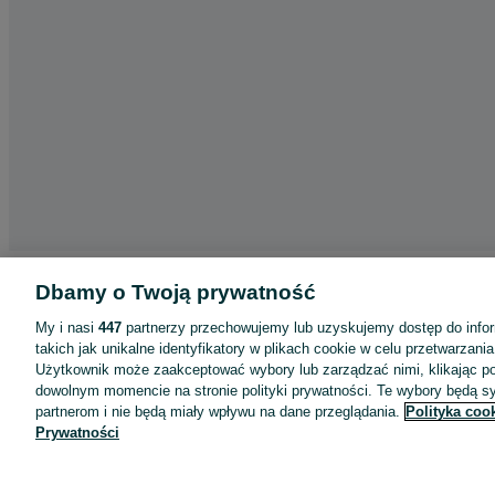
Aplikacje mobilne OLX.pl
Dbamy o Twoją prywatność
Pomoc
My i nasi
447
partnerzy przechowujemy lub uzyskujemy dostęp do infor
Wyróżnione ogłoszenia
takich jak unikalne identyfikatory w plikach cookie w celu przetwarzan
Oferta dla firm
Użytkownik może zaakceptować wybory lub zarządzać nimi, klikając po
dowolnym momencie na stronie polityki prywatności. Te wybory będą 
Blog
partnerom i nie będą miały wpływu na dane przeglądania.
Polityka coo
Regulamin
Prywatności
Polityka prywatności