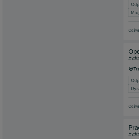
Odp
Mie
Odświ
Ope
Hydro
Tr
Odp
Dys
Odświ
Pra
Hydro