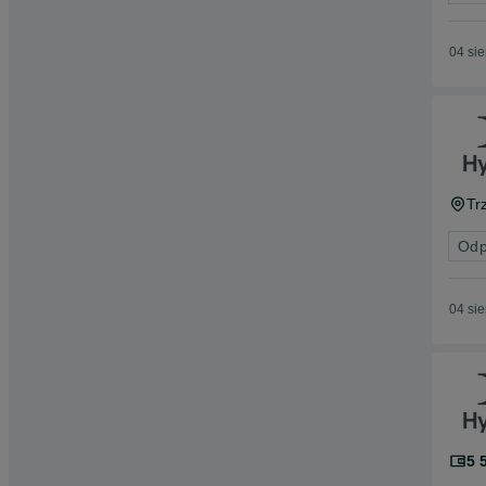
04 si
Tr
Odp
04 si
5 