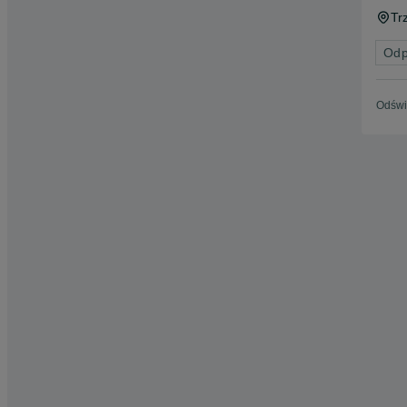
Tr
Odp
Odświ