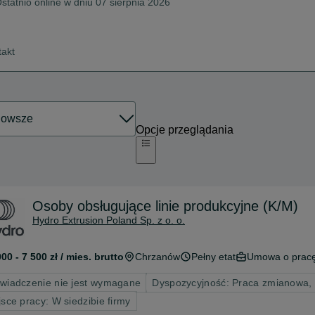
statnio online w dniu 07 sierpnia 2026
takt
Opcje przeglądania
Osoby obsługujące linie produkcyjne (K/M)
Hydro Extrusion Poland Sp. z o. o.
000 - 7 500 zł / mies. brutto
Chrzanów
Pełny etat
Umowa o prac
wiadczenie nie jest wymagane
Dyspozycyjność: Praca zmianowa,
jsce pracy: W siedzibie firmy