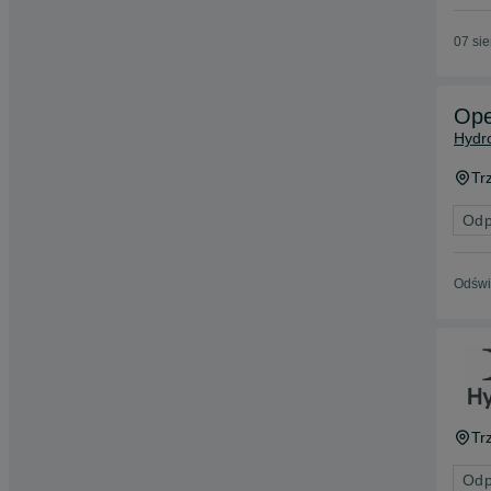
07 si
Ope
Hydro
Tr
Odp
Odświ
Tr
Odp