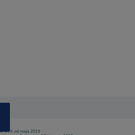
a
ć
Na OLX od
maja 2019