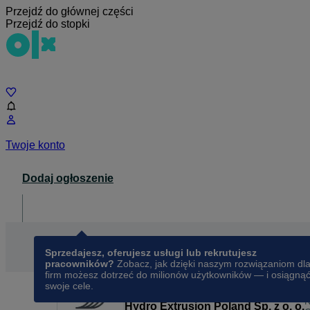
Przejdź do głównej części
Przejdź do stopki
Czat
Twoje konto
Dodaj ogłoszenie
Dla biznesu
opens in a new tab
Sprzedajesz, oferujesz usługi lub rekrutujesz
pracowników?
Zobacz, jak dzięki naszym rozwiązaniom dl
firm możesz dotrzeć do milionów użytkowników — i osiągną
swoje cele.
Hydro Extrusion Poland Sp. z o. o.