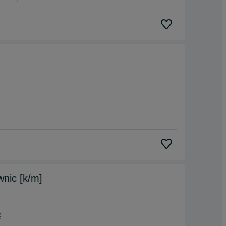
wnic [k/m]
ę