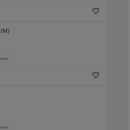
K/M)
nowa
nowa